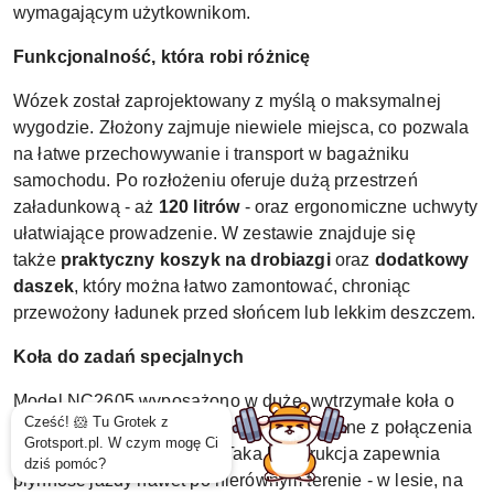
wymagającym użytkownikom.
Funkcjonalność, która robi różnicę
Wózek został zaprojektowany z myślą o maksymalnej
wygodzie. Złożony zajmuje niewiele miejsca, co pozwala
na łatwe przechowywanie i transport w bagażniku
samochodu. Po rozłożeniu oferuje dużą przestrzeń
załadunkową - aż
120 litrów
- oraz ergonomiczne uchwyty
ułatwiające prowadzenie. W zestawie znajduje się
także
praktyczny koszyk na drobiazgi
oraz
dodatkowy
daszek
, który można łatwo zamontować, chroniąc
przewożony ładunek przed słońcem lub lekkim deszczem.
Koła do zadań specjalnych
Model NC2605 wyposażono w duże, wytrzymałe koła o
średnicy 7 cali i szerokości 4 cali, wykonane z połączenia
polipropylenu (PP) i PVC. Taka konstrukcja zapewnia
płynność jazdy nawet po nierównym terenie - w lesie, na