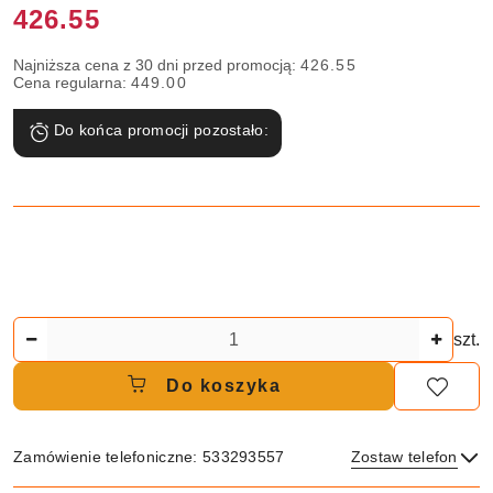
Cena:
426.55
Najniższa cena z 30 dni przed promocją:
426.55
Cena regularna:
449.00
Do końca promocji pozostało:
Ilość
szt.
Do koszyka
Zamówienie telefoniczne: 533293557
Zostaw telefon