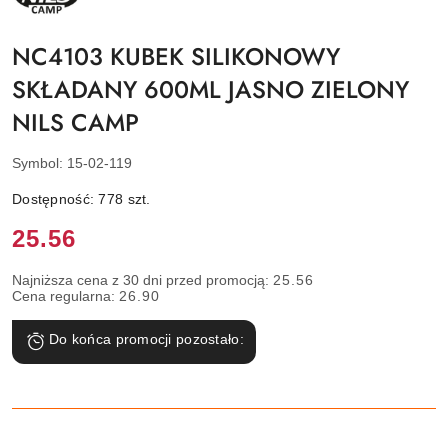
NILS
CAMP
NC4103 KUBEK SILIKONOWY
SKŁADANY 600ML JASNO ZIELONY
NILS CAMP
Symbol:
15-02-119
Dostępność:
778
szt.
Cena:
25.56
Najniższa cena z 30 dni przed promocją:
25.56
Cena regularna:
26.90
Do końca promocji pozostało: