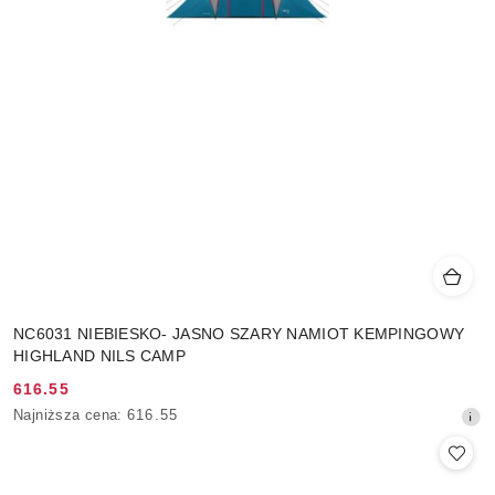
NC6031 NIEBIESKO- JASNO SZARY NAMIOT KEMPINGOWY
HIGHLAND NILS CAMP
616.55
Cena
Najniższa
Najniższa cena:
616.55
promocyjna:
cena
z
30
dni