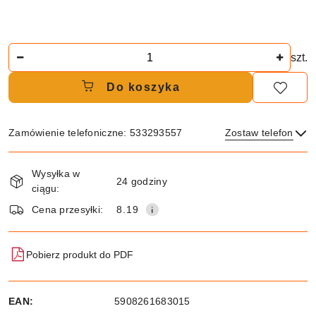
Ilość
szt.
Do koszyka
Zamówienie telefoniczne: 533293557
Zostaw telefon
Dostępność
Wysyłka w
i
24 godziny
ciągu:
dostawa
Wyślij
Cena przesyłki:
8.19
Pobierz produkt do PDF
EAN:
5908261683015