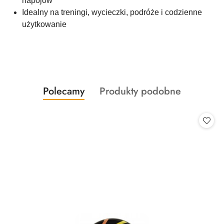
napojów
Idealny na treningi, wycieczki, podróże i codzienne
użytkowanie
Produkty
Produkty
Polecamy
Produkty podobne
Pomiń karuzelę produktów
o
o
statusie:
statusie: