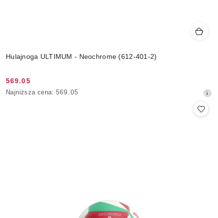
Hulajnoga ULTIMUM - Neochrome (612-401-2)
569.05
Cena
Najniższa
Najniższa cena:
569.05
promocyjna:
cena
z
30
dni
przed
obniżką