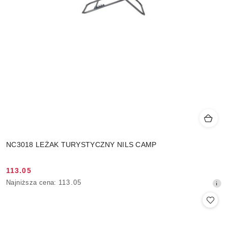
NC3018 LEŻAK TURYSTYCZNY NILS CAMP
113.05
Cena
Najniższa
Najniższa cena:
113.05
promocyjna:
cena
z
30
dni
przed