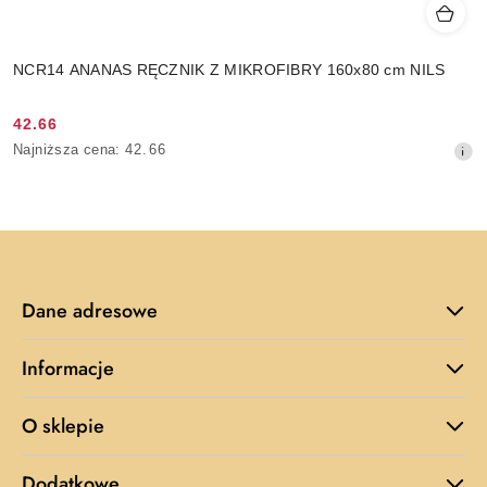
NCR14 ANANAS RĘCZNIK Z MIKROFIBRY 160x80 cm NILS
42.66
Cena
Najniższa
Najniższa cena:
42.66
promocyjna:
cena
z
30
dni
przed
obniżką
Dane adresowe
Informacje
O sklepie
Dodatkowe