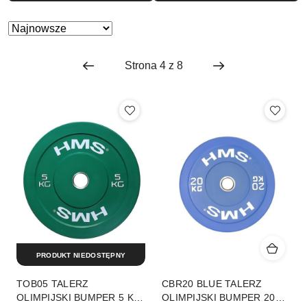
Zastosowano
Sortuj
według
sortowanie:
Najnowsze.
PRODUKT NIEDOSTĘPNY
TOB05 TALERZ
CBR20 BLUE TALERZ
OLIMPIJSKI BUMPER 5 KG
OLIMPIJSKI BUMPER 20