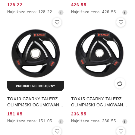
HMS
KG HMS
128.22
426.55
Cena
Cena
Najniższa
Najniższa
Najniższa cena:
128.22
Najniższa cena:
426.55
promocyjna:
promocyjna:
cena
cena
z
z
30
30
dni
dni
przed
przed
obniżką
obniżką
PRODUKT NIEDOSTĘPNY
TOX10 CZARNY TALERZ
TOX15 CZARNY TALERZ
OLIMPIJSKI OGUMOWANY
OLIMPIJSKI OGUMOWANY
10 KG HMS
15 KG HMS
151.05
236.55
Cena
Cena
Najniższa
Najniższa
Najniższa cena:
151.05
Najniższa cena:
236.55
promocyjna:
promocyjna:
cena
cena
z
z