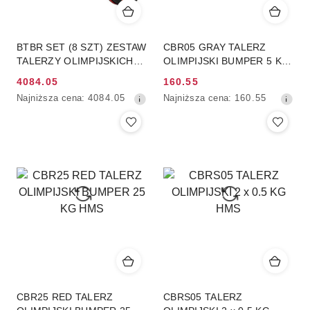
BTBR SET (8 SZT) ZESTAW
CBR05 GRAY TALERZ
TALERZY OLIMPIJSKICH
OLIMPIJSKI BUMPER 5 KG
BUMPER HMS
HMS
4084.05
160.55
Cena
Cena
Najniższa
Najniższa
Najniższa cena:
4084.05
Najniższa cena:
160.55
promocyjna:
promocyjna:
cena
cena
z
z
30
30
dni
dni
przed
przed
obniżką
obniżką
CBR25 RED TALERZ
CBRS05 TALERZ