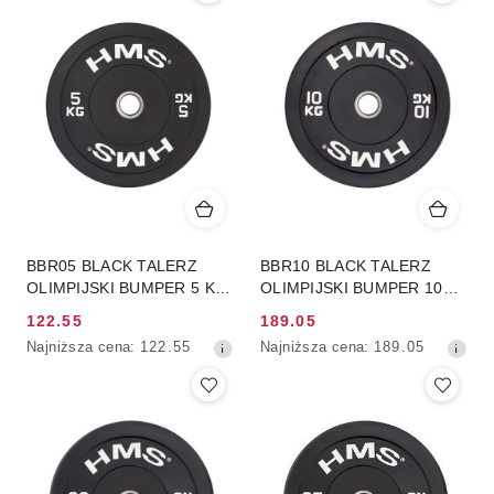
30
30
dni
dni
przed
przed
obniżką
obniżką
BBR05 BLACK TALERZ
BBR10 BLACK TALERZ
OLIMPIJSKI BUMPER 5 KG
OLIMPIJSKI BUMPER 10
HMS
KG HMS
122.55
189.05
Cena
Cena
Najniższa
Najniższa
Najniższa cena:
122.55
Najniższa cena:
189.05
promocyjna:
promocyjna:
cena
cena
z
z
30
30
dni
dni
przed
przed
obniżką
obniżką