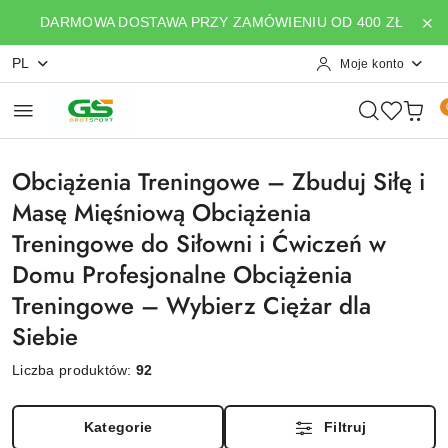
Przejdź do treści głównej
Przejdź do wyszukiwarki
Przejdź do moje konto
Przejdź do menu głównego
Przejdź do stopki
DARMOWA DOSTAWA PRZY ZAMÓWIENIU OD 400 ZŁ
PL
Moje konto
Obciążenia Treningowe – Zbuduj Siłę i
Masę Mięśniową Obciążenia
Treningowe do Siłowni i Ćwiczeń w
Domu Profesjonalne Obciążenia
Treningowe – Wybierz Ciężar dla
Siebie
Liczba produktów:
92
Kategorie
Filtruj