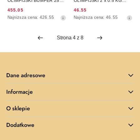
OLIMPIJSKI BUMPER 25
OLIMPIJSKI 2 x 0.5 KG
KG HMS
HMS
455.05
46.55
Cena
Cena
Najniższa
Najniższa
Najniższa cena:
426.55
Najniższa cena:
46.55
promocyjna:
promocyjna:
cena
cena
z
z
30
30
dni
dni
przed
przed
obniżką
obniżką
Dane adresowe
Informacje
O sklepie
Dodatkowe