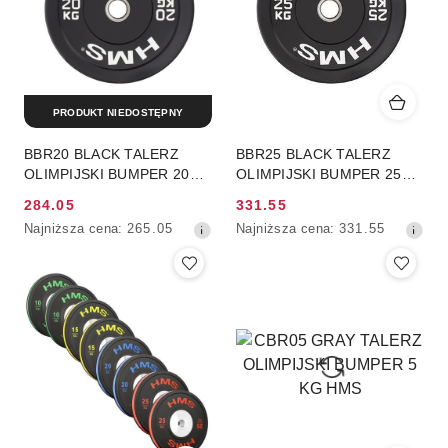
PRODUKT NIEDOSTĘPNY
BBR20 BLACK TALERZ
BBR25 BLACK TALERZ
OLIMPIJSKI BUMPER 20
OLIMPIJSKI BUMPER 25
KG HMS
KG HMS
284.05
331.55
Cena
Cena
Najniższa
Najniższa
Najniższa cena:
265.05
Najniższa cena:
331.55
promocyjna:
promocyjna:
cena
cena
z
z
30
30
dni
dni
przed
przed
obniżką
obniżką