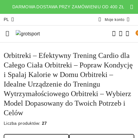
Przejdź do treści głównej
Przejdź do wyszukiwarki
Przejdź do moje konto
Przejdź do menu głównego
Przejdź do stopki
DARMOWA DOSTAWA PRZY ZAMÓWIENIU OD 400 ZŁ
PL
Moje konto
Orbitreki – Efektywny Trening Cardio dla
Całego Ciała Orbitreki – Popraw Kondycję
i Spalaj Kalorie w Domu Orbitreki –
Idealne Urządzenie do Treningu
Wytrzymałościowego Orbitreki – Wybierz
Model Dopasowany do Twoich Potrzeb i
Celów
Liczba produktów:
27