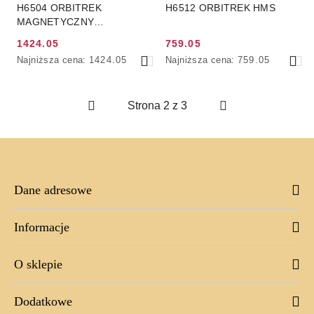
H6504 ORBITREK
H6512 ORBITREK HMS
MAGNETYCZNY
SKŁADANY (8KG) HMS
1424.05
759.05
Cena
Cena
Najniższa
Najniższa
Najniższa cena:
1424.05
Najniższa cena:
759.05
promocyjna:
promocyjna:
cena
cena
z
z
30
30
dni
dni
przed
przed
obniżką
obniżką
Dane adresowe
Informacje
O sklepie
Dodatkowe