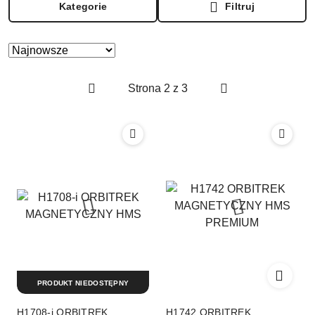
Kategorie
Filtruj
Zastosowano
Sortuj
według
sortowanie:
Najnowsze.
PRODUKT NIEDOSTĘPNY
H1708-i ORBITREK
H1742 ORBITREK