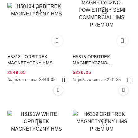
obniżką
obniżką
H5813-i ORBITREK
H5815 ORBITREK
MAGNETYCZNY HMS
MAGNETYCZNO-
POWIETRZNY SEMI
2849.05
5220.25
COMMERCIAL HMS
Cena
Cena
Najniższa
Najniższa
Najniższa cena:
2849.05
Najniższa cena:
5220.25
PREMIUM
promocyjna:
promocyjna:
cena
cena
z
z
30
30
dni
dni
przed
przed
obniżką
obniżką