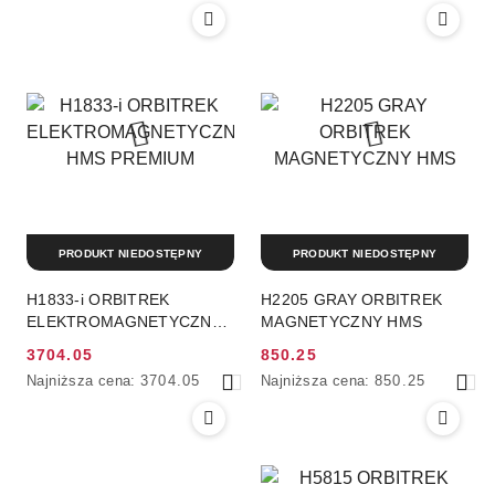
cena
cena
z
z
30
30
dni
dni
przed
przed
obniżką
obniżką
PRODUKT NIEDOSTĘPNY
PRODUKT NIEDOSTĘPNY
H1833-i ORBITREK
H2205 GRAY ORBITREK
ELEKTROMAGNETYCZNY
MAGNETYCZNY HMS
HMS PREMIUM
3704.05
850.25
Cena
Cena
Najniższa
Najniższa
Najniższa cena:
3704.05
Najniższa cena:
850.25
promocyjna:
promocyjna:
cena
cena
z
z
30
30
dni
dni
przed
przed