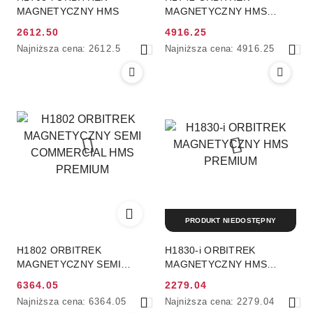
MAGNETYCZNY HMS
MAGNETYCZNY HMS
PREMIUM
2612.50
4916.25
Cena
Cena
Najniższa
Najniższa
Najniższa cena:
2612.5
Najniższa cena:
4916.25
promocyjna:
promocyjna:
cena
cena
z
z
30
30
dni
dni
przed
przed
obniżką
obniżką
PRODUKT NIEDOSTĘPNY
H1802 ORBITREK
H1830-i ORBITREK
MAGNETYCZNY SEMI
MAGNETYCZNY HMS
COMMERCIAL HMS
PREMIUM
6364.05
2279.04
PREMIUM
Cena
Cena
Najniższa
Najniższa
Najniższa cena:
6364.05
Najniższa cena:
2279.04
promocyjna:
promocyjna: