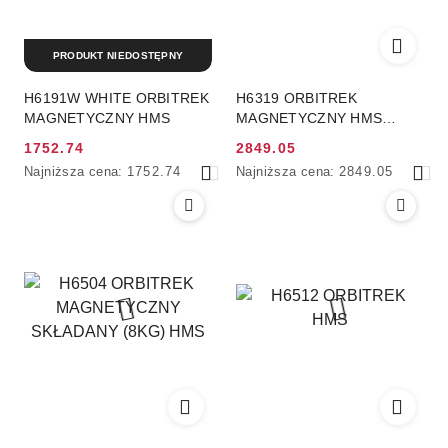
PRODUKT NIEDOSTĘPNY
H6191W WHITE ORBITREK
H6319 ORBITREK
MAGNETYCZNY HMS
MAGNETYCZNY HMS
PREMIUM
1752.74
2849.05
Cena
Cena
Najniższa
Najniższa
Najniższa cena:
1752.74
Najniższa cena:
2849.05
promocyjna:
promocyjna:
cena
cena
z
z
30
30
dni
dni
przed
przed
obniżką
obniżką