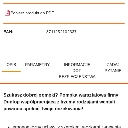
Pobierz produkt do PDF
EAN:
8711252102337
OPIS
PARAMETRY
INFORMACJE
ZADAJ
DOT.
PYTANIE
BEZPIECZEŃSTWA
Szukasz dobrej pompki? Pompka warsztatowa firmy
Dunlop współpracująca z trzema rodzajami wentyli
powinna spełnić Twoje oczekiwania!
ergonomiczny uchwyt z szerokimi rączkami zapewnia