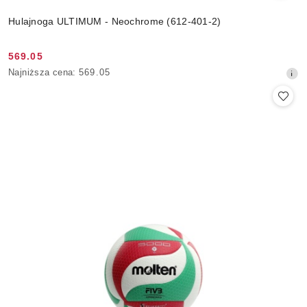
Hulajnoga ULTIMUM - Neochrome (612-401-2)
569.05
Cena
Najniższa
Najniższa cena:
569.05
promocyjna:
cena
z
30
dni
przed
obniżką