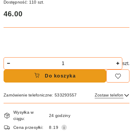
Dostępność:
110
szt.
cena:
46.00
Ilość
szt.
Do koszyka
Zamówienie telefoniczne: 533293557
Zostaw telefon
Dostępność
Wysyłka w
i
24 godziny
ciągu:
dostawa
Wyślij
Cena przesyłki:
8.19