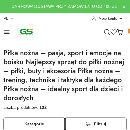
Przejdź do treści głównej
Przejdź do wyszukiwarki
Przejdź do moje konto
Przejdź do menu głównego
Przejdź do stopki
DARMOWA DOSTAWA PRZY ZAMÓWIENIU OD 400 ZŁ
PL
Moje konto
Piłka nożna – pasja, sport i emocje na
boisku Najlepszy sprzęt do piłki nożnej
– piłki, buty i akcesoria Piłka nożna –
trening, technika i taktyka dla każdego
Piłka nożna – idealny sport dla dzieci i
dorosłych
Liczba produktów:
132
Kategorie
Filtruj