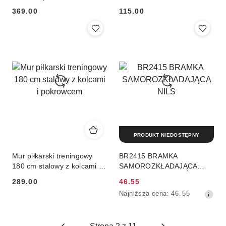
ENERO
CARBON R.5
369.00
115.00
Cena:
Cena:
PRODUKT NIEDOSTĘPNY
Mur piłkarski treningowy
BR2415 BRAMKA
180 cm stalowy z kolcami i
SAMOROZKŁADAJĄCA
pokrowcem
NILS
289.00
46.55
Cena:
Cena
Najniższa
Najniższa cena:
46.55
promocyjna:
cena
z
30