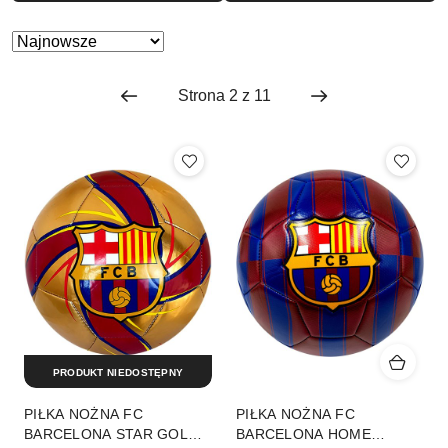
Zastosowano
Sortuj
według
sortowanie:
Najnowsze.
PRODUKT NIEDOSTĘPNY
PIŁKA NOŻNA FC
PIŁKA NOŻNA FC
BARCELONA STAR GOLD
BARCELONA HOME