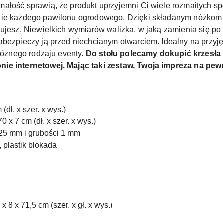
łość sprawią, że produkt uprzyjemni Ci wiele rozmaitych spot
nie każdego pawilonu ogrodowego. Dzięki składanym nóżkom z
ujesz. Niewielkich wymiarów walizka, w jaką zamienia się po z
abezpieczy ją przed niechcianym otwarciem. Idealny na przyj
 różnego rodzaju eventy.
Do stołu polecamy dokupić krzesła
nie internetowej. Mając taki zestaw, Twoja impreza na pe
(dł. x szer. x wys.)
 x 7 cm (dł. x szer. x wys.)
y 25 mm i grubości 1 mm
, plastik blokada
 8 x 71,5 cm (szer. x gł. x wys.)