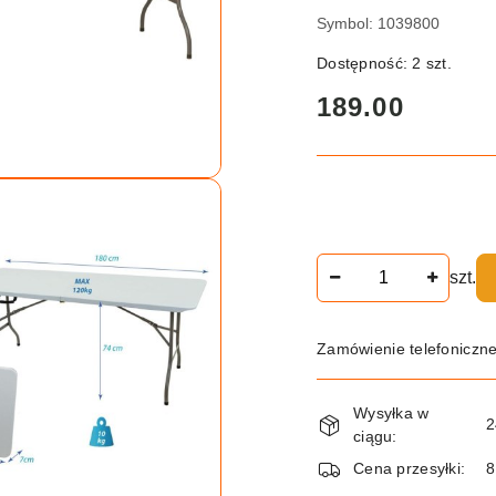
Symbol:
1039800
Dostępność:
2
szt.
cena:
189.00
Ilość
szt.
Zamówienie telefoniczn
Dostępność
Wysyłka w
i
2
ciągu:
dostawa
Cena przesyłki:
8