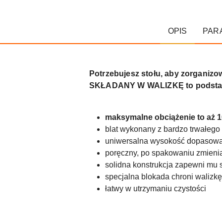
OPIS
PAR
Potrzebujesz stołu, aby zorgan
SKŁADANY W WALIZKĘ to podstawa 
maksymalne obciążenie to aż 1
blat wykonany z bardzo trwałego 
uniwersalna wysokość dopasowa
poręczny, po spakowaniu zmienia
solidna konstrukcja zapewni mu s
specjalna blokada chroni walizkę
łatwy w utrzymaniu czystości