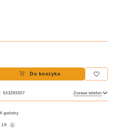
Do koszyka
e: 533293557
Zostaw telefon
Wyślij
4 godziny
.19