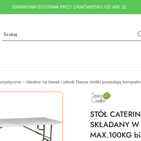
DARMOWA DOSTAWA PRZY ZAMÓWIENIU OD 400 ZŁ
liki turystyczne – idealne na biwak i piknik Nasze stoliki posiadają komp
NAZWA
PRODUCENTA:
SASKA
GARDEN
STÓŁ CATER
SKŁADANY W 
MAX.100KG bi