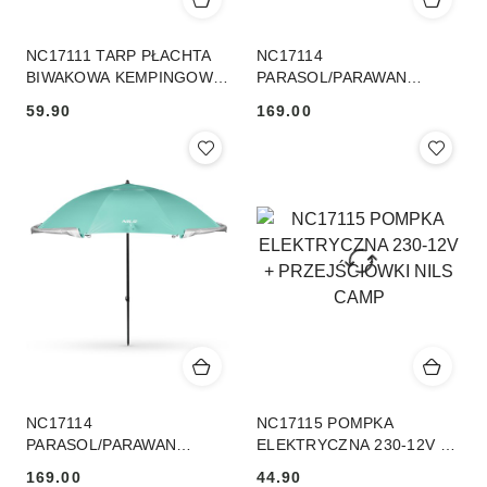
NC17111 TARP PŁACHTA
NC17114
BIWAKOWA KEMPINGOWA
PARASOL/PARAWAN
230X140 CM NIEBIESKI
PLAŻOWY 2W1 XXL 240
59.90
169.00
NILS CAMP
CM NIEBIESKI NILS
Cena:
Cena:
NC17114
NC17115 POMPKA
PARASOL/PARAWAN
ELEKTRYCZNA 230-12V +
PLAŻOWY 2W1 XXL 240
PRZEJŚCIÓWKI NILS
169.00
44.90