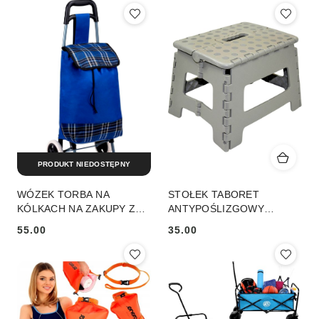
PRODUKT NIEDOSTĘPNY
WÓZEK TORBA NA
STOŁEK TABORET
KÓLKACH NA ZAKUPY ZE
ANTYPOŚLIZGOWY
STELAŻEM 31L NIEBIESKI
SKŁADANY SZARY
55.00
35.00
Cena:
Cena: