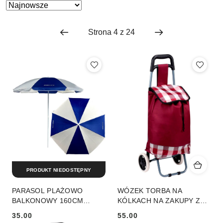
Zastosowano
Sortuj
według
sortowanie:
Najnowsze.
PRODUKT NIEDOSTĘPNY
PARASOL PLAŻOWO
WÓZEK TORBA NA
BALKONOWY 160CM
KÓLKACH NA ZAKUPY ZE
BIAŁO NIEBIESKI
STELAŻEM 31L
35.00
55.00
CZERWONO BIAŁY
Cena:
Cena: