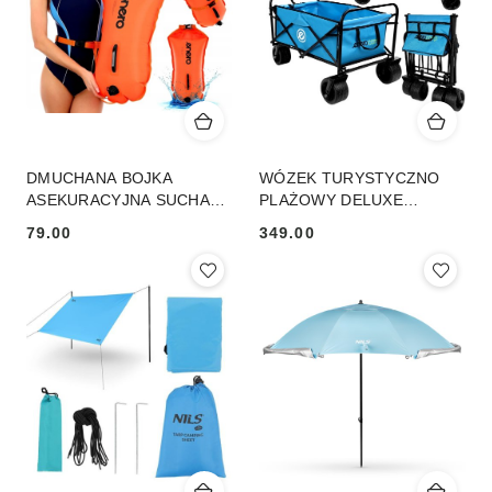
DMUCHANA BOJKA
WÓZEK TURYSTYCZNO
ASEKURACYJNA SUCHA
PLAŻOWY DELUXE
KIESZEŃ 2W1 ENERO
SKŁADANY 66x48x90CM Z
79.00
349.00
72X36CM
UCHWYTEM NIEBIESKI
Cena:
Cena: