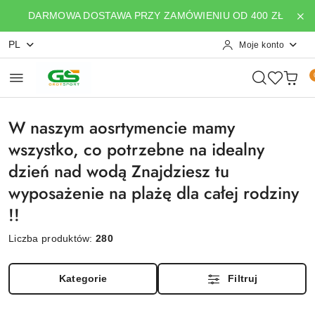
Przejdź do treści głównej
Przejdź do wyszukiwarki
Przejdź do moje konto
Przejdź do menu głównego
Przejdź do stopki
DARMOWA DOSTAWA PRZY ZAMÓWIENIU OD 400 ZŁ
PL
Moje konto
W naszym aosrtymencie mamy
wszystko, co potrzebne na idealny
dzień nad wodą Znajdziesz tu
wyposażenie na plażę dla całej rodziny
!!
Liczba produktów:
280
Kategorie
Filtruj