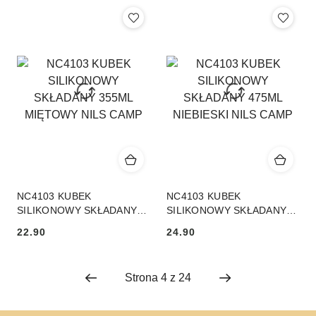
CM ZIELONY NILS
CAMP
Cena:
Cena:
NC4103 KUBEK
NC4103 KUBEK
SILIKONOWY SKŁADANY
SILIKONOWY SKŁADANY
355ML MIĘTOWY NILS
475ML NIEBIESKI NILS
22.90
24.90
CAMP
CAMP
Cena:
Cena: