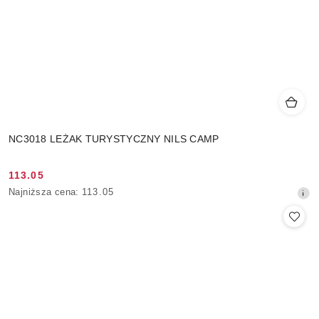
NC3018 LEŻAK TURYSTYCZNY NILS CAMP
113.05
Cena
Najniższa
Najniższa cena:
113.05
promocyjna:
cena
z
30
dni
przed
obniżką