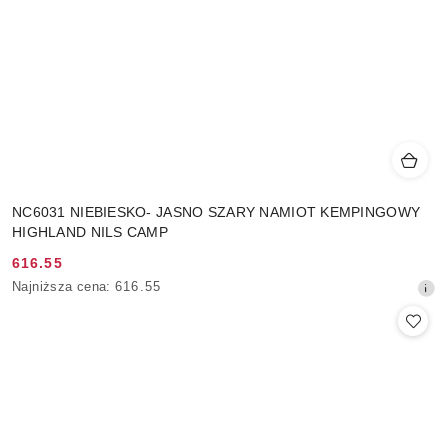
NC6031 NIEBIESKO- JASNO SZARY NAMIOT KEMPINGOWY
HIGHLAND NILS CAMP
616.55
Cena
Najniższa
Najniższa cena:
616.55
promocyjna:
cena
z
30
dni
przed
obniżką