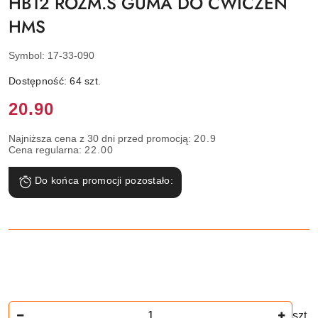
HB12 ROZM.S GUMA DO ĆWICZEŃ
HMS
Symbol:
17-33-090
Dostępność:
64
szt.
Cena:
20.90
Najniższa cena z 30 dni przed promocją:
20.9
Cena regularna:
22.00
Do końca promocji pozostało:
Ilość
szt.