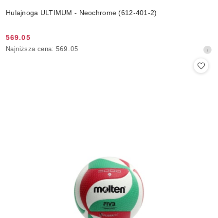
Hulajnoga ULTIMUM - Neochrome (612-401-2)
569.05
Cena
Najniższa
Najniższa cena:
569.05
promocyjna:
cena
z
30
dni
przed
obniżką