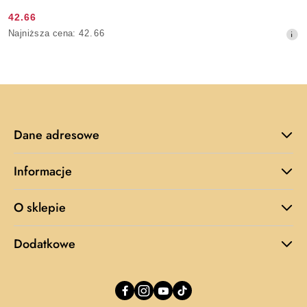
42.66
Cena
Najniższa
Najniższa cena:
42.66
promocyjna:
cena
z
30
dni
przed
obniżką
Dane adresowe
Informacje
O sklepie
Dodatkowe