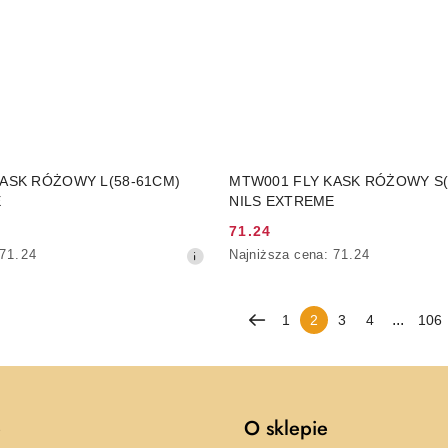
DUKT NIEDOSTĘPNY
PRODUKT NIEDOSTĘP
ASK RÓŻOWY L(58-61CM)
MTW001 FLY KASK RÓŻOWY S(
E
NILS EXTREME
71.24
Cena
Najniższa
71.24
Najniższa cena:
71.24
promocyjna:
cena
z
30
...
1
2
3
4
106
dni
przed
obniżką
e
O sklepie