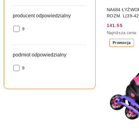
NA684 ŁYŻWO
producent odpowiedzialny
ROZM. L(39-4
141.55
Cena
producent
9
Najniższa
Najniższa cena:
odpowiedzialny:
promocyjna:
cena
Promocja
z
30
podmiot odpowiedzialny
dni
przed
obniżką
podmiot
9
odpowiedzialny: