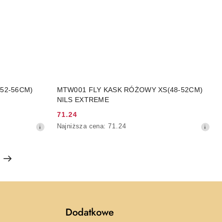
NY
DO KOSZYKA
52-56CM)
MTW001 FLY KASK RÓŻOWY XS(48-52CM)
NILS EXTREME
71.24
Cena
Najniższa
Najniższa cena:
71.24
promocyjna:
cena
z
30
dni
przed
obniżką
Dodatkowe