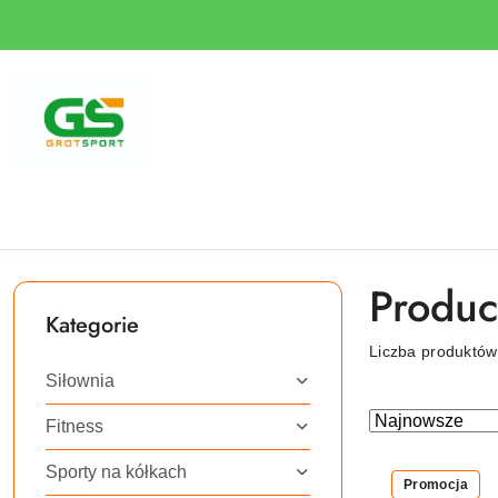
Przejdź do treści głównej
Przejdź do wyszukiwarki
Przejdź do moje konto
Przejdź do menu głównego
Przejdź do stopki
Produc
Kategorie
Liczba produktó
Siłownia
Zastosowano
Sortuj
Fitness
według
sortowanie:
Sporty na kółkach
Najnowsze.
Promocja