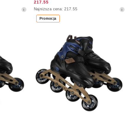
217.55
Cena
Najniższa
Najniższa cena:
217.55
promocyjna:
cena
Promocja
z
30
dni
przed
obniżką