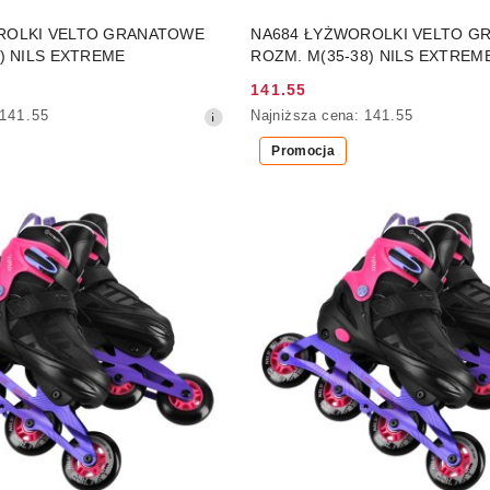
DO KOSZYKA
DO KOSZYKA
ROLKI VELTO GRANATOWE
NA684 ŁYŻWOROLKI VELTO G
2) NILS EXTREME
ROZM. M(35-38) NILS EXTREM
141.55
Cena
Najniższa
141.55
Najniższa cena:
141.55
promocyjna:
cena
Promocja
z
30
dni
przed
obniżką