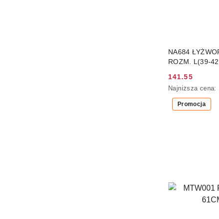
NA684 ŁYŻWO
ROZM. L(39-4
141.55
Cena
Najniższa
Najniższa cena:
promocyjna:
cena
Promocja
z
30
dni
przed
obniżką