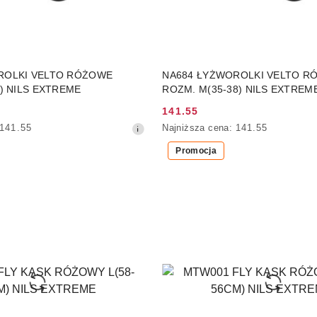
DO KOSZYKA
DO KOSZYKA
ROLKI VELTO RÓŻOWE
NA684 ŁYŻWOROLKI VELTO R
2) NILS EXTREME
ROZM. M(35-38) NILS EXTREM
141.55
Cena
Najniższa
141.55
Najniższa cena:
141.55
promocyjna:
cena
Promocja
z
30
dni
przed
obniżką