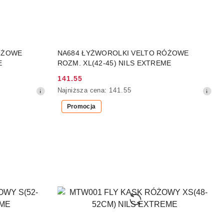
DO KOSZYKA
ÓŻOWE
NA684 ŁYŻWOROLKI VELTO RÓŻOWE
E
ROZM. XL(42-45) NILS EXTREME
141.55
Cena
Najniższa
Najniższa cena:
141.55
promocyjna:
cena
Promocja
z
30
dni
przed
obniżką