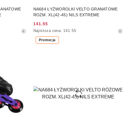
DO KOSZYKA
RANATOWE
NA684 ŁYŻWOROLKI VELTO GRANATOWE
E
ROZM. XL(42-45) NILS EXTREME
141.55
Cena
Najniższa
Najniższa cena:
141.55
promocyjna:
cena
Promocja
z
30
dni
przed
obniżką