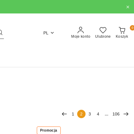
0
PL
Moje konto
Ulubione
Koszyk
...
1
2
3
4
106
Promocja