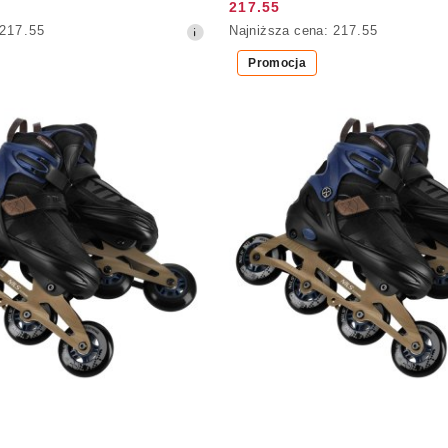
217.55
Cena
Najniższa
217.55
Najniższa cena:
217.55
promocyjna:
cena
Promocja
z
30
dni
przed
obniżką