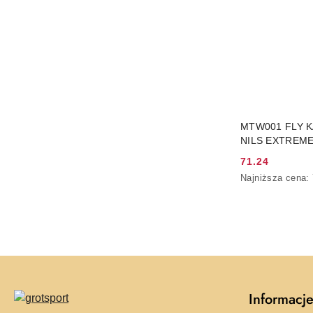
PRO
MTW001 FLY K
NILS EXTREM
71.24
Cena
Najniższa
Najniższa cena:
promocyjna:
cena
z
30
dni
przed
obniżką
Informacj