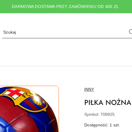
DARMOWA DOSTAWA PRZY ZAMÓWIENIU OD 400 ZŁ
NAZWA
INNY
PRODUCENTA:
PIŁKA NOŻNA
Symbol:
708925
Dostępność:
1
szt.