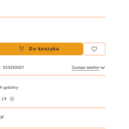
Do koszyka
e: 533293557
Zostaw telefon
Wyślij
4 godziny
.19
PDF