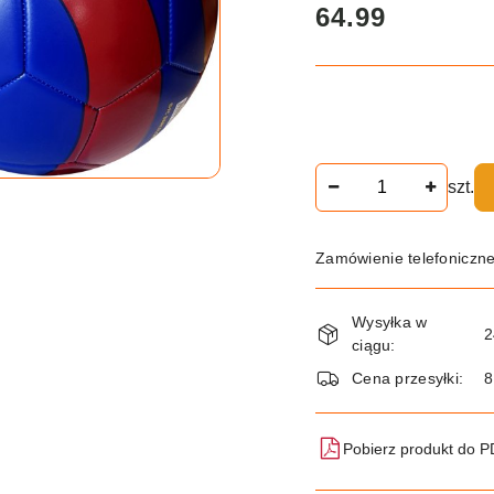
cena:
64.99
Ilość
szt.
Zamówienie telefoniczn
Dostępność
Wysyłka w
i
2
ciągu:
dostawa
Cena przesyłki:
8
Pobierz produkt do 