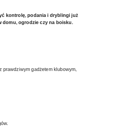
ontrolę, podania i dryblingi już
 w domu, ogrodzie czy na boisku.
kt z prawdziwym gadżetem klubowym,
gów.