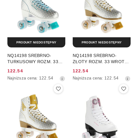
PRODUKT NIEDOSTĘPNY
PRODUKT NIEDOSTĘPNY
NQ14198 SREBRNO-
NQ14198 SREBRNO-
TURKUSOWY ROZM. 33
ZŁOTY ROZM. 33 WROTKI
WROTKI NILS EXTREME
NILS EXTREME
122.54
122.54
Cena
Cena
Najniższa
Najniższa
Najniższa cena:
122.54
Najniższa cena:
122.54
promocyjna:
promocyjna:
cena
cena
z
z
30
30
dni
dni
przed
przed
obniżką
obniżką