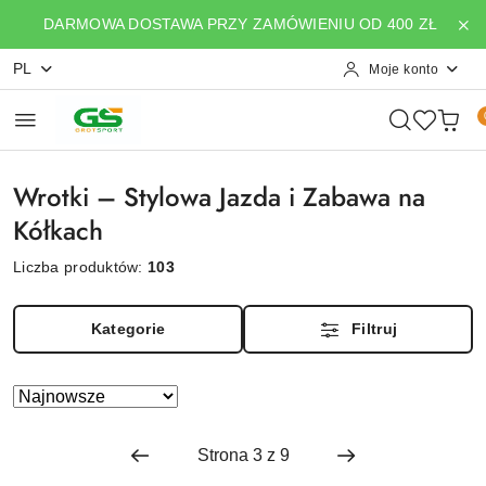
Przejdź do treści głównej
Przejdź do wyszukiwarki
Przejdź do moje konto
Przejdź do menu głównego
Przejdź do stopki
DARMOWA DOSTAWA PRZY ZAMÓWIENIU OD 400 ZŁ
PL
Moje konto
Wrotki – Stylowa Jazda i Zabawa na
Kółkach
Liczba produktów:
103
Kategorie
Filtruj
Zastosowano
Sortuj
według
sortowanie:
Najnowsze.