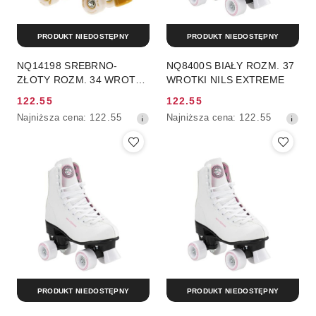
PRODUKT NIEDOSTĘPNY
PRODUKT NIEDOSTĘPNY
NQ14198 SREBRNO-
NQ8400S BIAŁY ROZM. 37
ZŁOTY ROZM. 34 WROTKI
WROTKI NILS EXTREME
NILS EXTREME
122.55
122.55
Cena
Cena
Najniższa
Najniższa
Najniższa cena:
122.55
Najniższa cena:
122.55
promocyjna:
promocyjna:
cena
cena
z
z
30
30
dni
dni
przed
przed
obniżką
obniżką
PRODUKT NIEDOSTĘPNY
PRODUKT NIEDOSTĘPNY