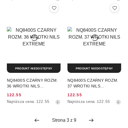
promocyjna:
promocyjna:
cena
cena
z
z
30
30
dni
dni
przed
przed
obniżką
obniżką
PRODUKT NIEDOSTĘPNY
PRODUKT NIEDOSTĘPNY
NQ8400S CZARNY ROZM.
NQ8400S CZARNY ROZM.
36 WROTKI NILS
37 WROTKI NILS
EXTREME
EXTREME
122.55
122.55
Cena
Cena
Najniższa
Najniższa
Najniższa cena:
122.55
Najniższa cena:
122.55
promocyjna:
promocyjna:
cena
cena
z
z
30
30
dni
dni
przed
przed