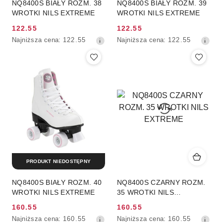
NQ8400S BIAŁY ROZM. 38
NQ8400S BIAŁY ROZM. 39
WROTKI NILS EXTREME
WROTKI NILS EXTREME
122.55
122.55
Cena
Cena
Najniższa
Najniższa
Najniższa cena:
122.55
Najniższa cena:
122.55
promocyjna:
promocyjna:
cena
cena
z
z
30
30
dni
dni
przed
przed
obniżką
obniżką
PRODUKT NIEDOSTĘPNY
NQ8400S BIAŁY ROZM. 40
NQ8400S CZARNY ROZM.
WROTKI NILS EXTREME
35 WROTKI NILS
EXTREME
160.55
160.55
Cena
Cena
Najniższa
Najniższa
Najniższa cena:
160.55
Najniższa cena:
160.55