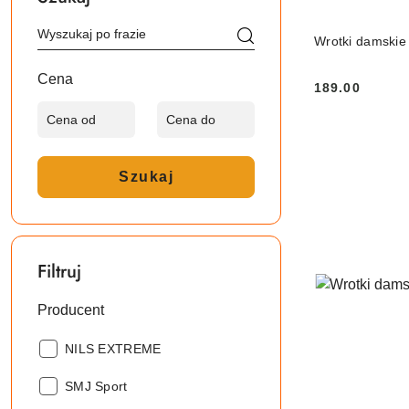
Wrotki damskie
Cena
189.00
Cena:
Szukaj
Filtruj
Producent
Producent:
NILS EXTREME
Producent:
SMJ Sport