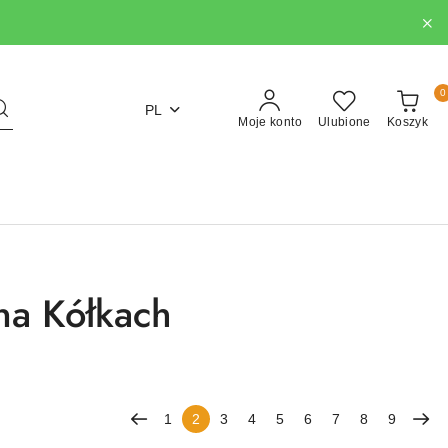
0
PL
Moje konto
Ulubione
Koszyk
na Kółkach
1
2
3
4
5
6
7
8
9