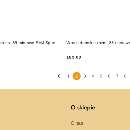
DO KOSZYKA
DO KOSZYKA
 rozm. 39 miętowe SMJ Sport
Wrotki damskie rozm. 38 miętow
189.00
Cena:
1
2
3
4
5
6
7
8
e
O sklepie
O nas