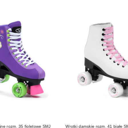
DUKT NIEDOSTĘPNY
DO KOSZYKA
jne rozm. 35 fioletowe SMJ
Wrotki damskie rozm. 41 białe S