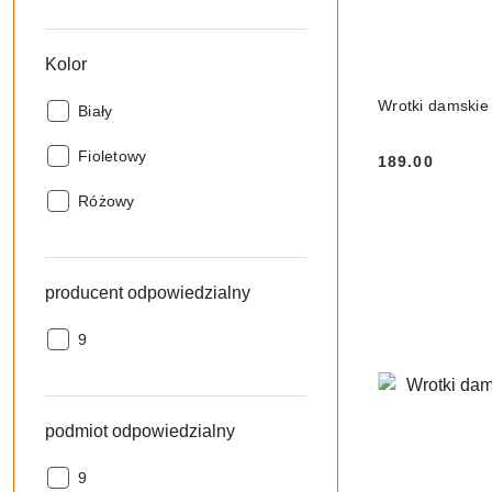
Kolor
Wrotki damskie
Kolor:
Biały
Kolor:
Fioletowy
189.00
Cena:
Kolor:
Różowy
producent odpowiedzialny
producent
9
odpowiedzialny:
podmiot odpowiedzialny
podmiot
9