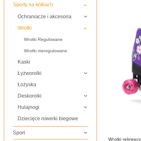
Sporty na kółkach
Najnowsze.
Ochraniacze i akcesoria
Wrotki
Wrotki Regulowane
Wrotki nieregulowane
Kaski
Łyżworolki
Łożyska
Deskorolki
Hulajnogi
Dziecięce rowerki biegowe
Sport
PRO
Wrotki rekreacy