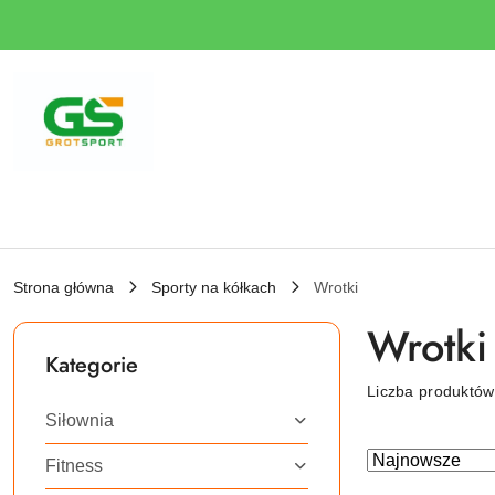
Przejdź do treści głównej
Przejdź do wyszukiwarki
Przejdź do moje konto
Przejdź do menu głównego
Przejdź do stopki
Strona główna
Sporty na kółkach
Wrotki
Wrotki
Kategorie
Liczba produktó
Siłownia
Zastosowano
Sortuj
Fitness
według
sortowanie: