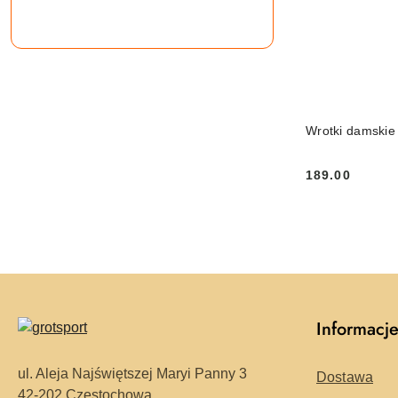
odpowiedzialny:
Wrotki damskie
189.00
Cena:
Informacj
ul. Aleja Najświętszej Maryi Panny 3
Dostawa
42-202 Częstochowa