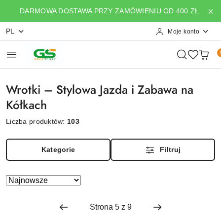
Przejdź do treści głównej
Przejdź do wyszukiwarki
Przejdź do moje konto
Przejdź do menu głównego
Przejdź do stopki
DARMOWA DOSTAWA PRZY ZAMÓWIENIU OD 400 ZŁ
PL
Moje konto
Wrotki – Stylowa Jazda i Zabawa na
Kółkach
Liczba produktów:
103
Kategorie
Filtruj
Zastosowano
Sortuj
według
sortowanie:
Najnowsze.