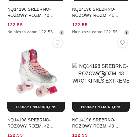
NQ14198 SREBRNO-
NQ14198 SREBRNO-
RÓŻOWY ROZM. 40
RÓŻOWY ROZM. 41
WROTKI NILS EXTREME
WROTKI NILS EXTREME
122.55
122.55
Cena
Cena
Najniższa
Najniższa
Najniższa cena:
122.55
Najniższa cena:
122.55
promocyjna:
promocyjna:
cena
cena
z
z
30
30
dni
dni
przed
przed
obniżką
obniżką
PRODUKT NIEDOSTĘPNY
PRODUKT NIEDOSTĘPNY
NQ14198 SREBRNO-
NQ14198 SREBRNO-
RÓŻOWY ROZM. 42
RÓŻOWY ROZM. 43
WROTKI NILS EXTREME
WROTKI NILS EXTREME
122.55
122.55