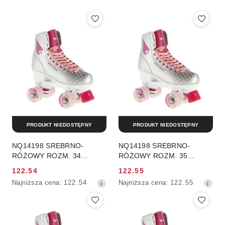
PRODUKT NIEDOSTĘPNY
PRODUKT NIEDOSTĘPNY
NQ14198 SREBRNO-
NQ14198 SREBRNO-
RÓŻOWY ROZM. 34
RÓŻOWY ROZM. 35
WROTKI NILS EXTREME
WROTKI NILS EXTREME
122.54
122.55
Cena
Cena
Najniższa
Najniższa
Najniższa cena:
122.54
Najniższa cena:
122.55
promocyjna:
promocyjna:
cena
cena
z
z
30
30
dni
dni