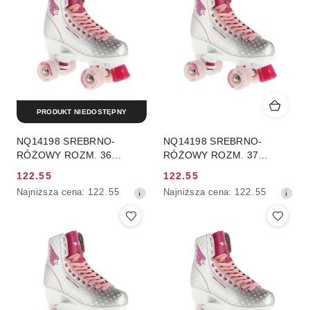
przed
przed
obniżką
obniżką
PRODUKT NIEDOSTĘPNY
NQ14198 SREBRNO-
NQ14198 SREBRNO-
RÓŻOWY ROZM. 36
RÓŻOWY ROZM. 37
WROTKI NILS EXTREME
WROTKI NILS EXTREME
122.55
122.55
Cena
Cena
Najniższa
Najniższa
Najniższa cena:
122.55
Najniższa cena:
122.55
promocyjna:
promocyjna:
cena
cena
z
z
30
30
dni
dni
przed
przed
obniżką
obniżką