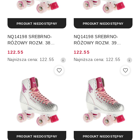
PRODUKT NIEDOSTĘPNY
PRODUKT NIEDOSTĘPNY
NQ14198 SREBRNO-
NQ14198 SREBRNO-
RÓŻOWY ROZM. 38
RÓŻOWY ROZM. 39
WROTKI NILS EXTREME
WROTKI NILS EXTREME
122.55
122.55
Cena
Cena
Najniższa
Najniższa
Najniższa cena:
122.55
Najniższa cena:
122.55
promocyjna:
promocyjna:
cena
cena
z
z
30
30
dni
dni
przed
przed
obniżką
obniżką
PRODUKT NIEDOSTĘPNY
PRODUKT NIEDOSTĘPNY