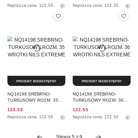
Cena
Cena
Najniższa
Najniższa
Najniższa cena:
122.55
Najniższa cena:
122.55
promocyjna:
promocyjna:
cena
cena
z
z
30
30
dni
dni
przed
przed
obniżką
obniżką
PRODUKT NIEDOSTĘPNY
PRODUKT NIEDOSTĘPNY
NQ14198 SREBRNO-
NQ14198 SREBRNO-
TURKUSOWY ROZM. 35
TURKUSOWY ROZM. 36
WROTKI NILS EXTREME
WROTKI NILS EXTREME
122.55
122.55
Cena
Cena
Najniższa
Najniższa
Najniższa cena:
122.55
Najniższa cena:
122.55
promocyjna:
promocyjna:
cena
cena
z
z
30
30