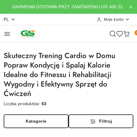
Przejdź do treści głównej
Przejdź do wyszukiwarki
Przejdź do moje konto
Przejdź do menu głównego
Przejdź do stopki
DARMOWA DOSTAWA PRZY ZAMÓWIENIU OD 400 ZŁ
PL
Moje konto
Skuteczny Trening Cardio w Domu
Popraw Kondycję i Spalaj Kalorie
Idealne do Fitnessu i Rehabilitacji
Wygodny i Efektywny Sprzęt do
Ćwiczeń
Liczba produktów:
63
Kategorie
Filtruj