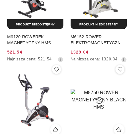
PRODUKT NIEDOSTĘPNY
PRODUKT NIEDOSTĘPNY
M6120 ROWEREK
M6152 ROWER
MAGNETYCZNY HMS
ELEKTROMAGNETYCZNY
HMS PREMIUM
521.54
1329.04
Cena
Cena
Najniższa
Najniższa
Najniższa cena:
521.54
Najniższa cena:
1329.04
promocyjna:
promocyjna:
cena
cena
z
z
30
30
dni
dni
przed
przed
obniżką
obniżką