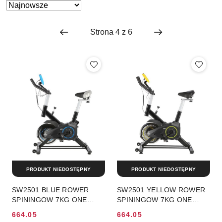
Zastosowano
Sortuj
według
sortowanie:
Najnowsze.
PRODUKT NIEDOSTĘPNY
PRODUKT NIEDOSTĘPNY
SW2501 BLUE ROWER
SW2501 YELLOW ROWER
SPININGOW 7KG ONE
SPININGOW 7KG ONE
FITNESS
FITNESS
664.05
664.05
Cena
Cena