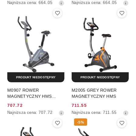
Najniższa
Najniższa
Najniższa cena:
664.05
Najniższa cena:
664.05
promocyjna:
promocyjna:
cena
cena
z
z
30
30
dni
dni
przed
przed
obniżką
obniżką
PRODUKT NIEDOSTĘPNY
PRODUKT NIEDOSTĘPNY
M0907 ROWER
M2005 GREY ROWER
MAGNETYCZNY HMS
MAGNETYCZNY HMS
PREMIUM
707.72
711.55
Cena
Cena
Najniższa
Najniższa
Najniższa cena:
707.72
Najniższa cena:
711.55
promocyjna:
promocyjna:
cena
cena
-5%
z
z
30
30
dni
dni