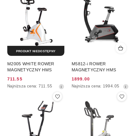
przed
przed
obniżką
obniżką
PRODUKT NIEDOSTĘPNY
M2005 WHITE ROWER
M5812-i ROWER
MAGNETYCZNY HMS
MAGNETYCZNY HMS
711.55
1899.00
Cena
Cena
Najniższa
Najniższa
Najniższa cena:
711.55
Najniższa cena:
1994.05
promocyjna:
promocyjna:
cena
cena
z
z
30
30
dni
dni
przed
przed
obniżką
obniżką