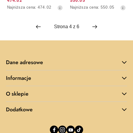
474.02
550.05
Cena
Cena
Najniższa
Najniższa
Najniższa cena:
474.02
Najniższa cena:
550.05
promocyjna:
promocyjna:
cena
cena
z
z
30
30
dni
dni
przed
przed
obniżką
obniżką
Dane adresowe
Informacje
O sklepie
Dodatkowe