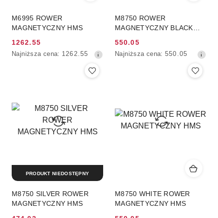
M6995 ROWER
M8750 ROWER
MAGNETYCZNY HMS
MAGNETYCZNY BLACK
HMS
1262.55
550.05
Cena
Cena
Najniższa
Najniższa
Najniższa cena:
1262.55
Najniższa cena:
550.05
promocyjna:
promocyjna:
cena
cena
z
z
30
30
dni
dni
przed
przed
obniżką
obniżką
PRODUKT NIEDOSTĘPNY
M8750 SILVER ROWER
M8750 WHITE ROWER
MAGNETYCZNY HMS
MAGNETYCZNY HMS