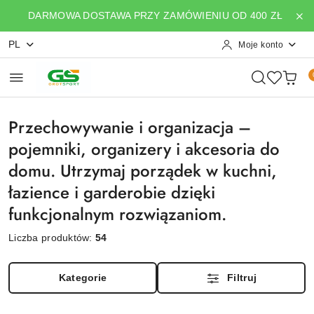
Przejdź do treści głównej
Przejdź do wyszukiwarki
Przejdź do moje konto
Przejdź do menu głównego
Przejdź do stopki
DARMOWA DOSTAWA PRZY ZAMÓWIENIU OD 400 ZŁ
PL
Moje konto
Przechowywanie i organizacja –
pojemniki, organizery i akcesoria do
domu. Utrzymaj porządek w kuchni,
łazience i garderobie dzięki
funkcjonalnym rozwiązaniom.
Liczba produktów:
54
Kategorie
Filtruj