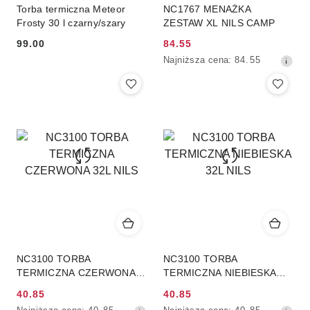
Torba termiczna Meteor
NC1767 MENAŻKA
Frosty 30 l czarny/szary
ZESTAW XL NILS CAMP
99.00
84.55
Cena:
Cena
Najniższa
Najniższa cena:
84.55
promocyjna:
cena
z
30
dni
przed
obniżką
NC3100 TORBA
NC3100 TORBA
TERMICZNA CZERWONA
TERMICZNA NIEBIESKA
32L NILS
32L NILS
40.85
40.85
Cena
Cena
Najniższa
Najniższa