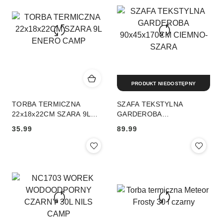
przed
obniżką
PRODUKT NIEDOSTĘPNY
TORBA TERMICZNA
SZAFA TEKSTYLNA
22x18x22CM SZARA 9L
GARDEROBA
ENERO CAMP
90x45x170CM CIEMNO-
35.99
89.99
SZARA
Cena:
Cena: