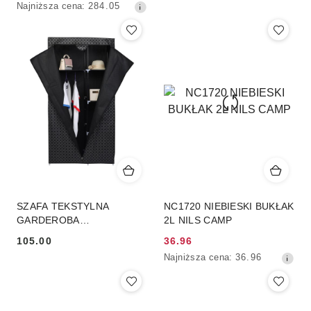
Najniższa
Najniższa cena:
284.05
promocyjna:
cena
z
30
dni
przed
obniżką
SZAFA TEKSTYLNA
NC1720 NIEBIESKI BUKŁAK
GARDEROBA
2L NILS CAMP
90x45x170CM ORNAMENT
105.00
36.96
Cena:
Cena
Najniższa
Najniższa cena:
36.96
promocyjna:
cena
z
30
dni