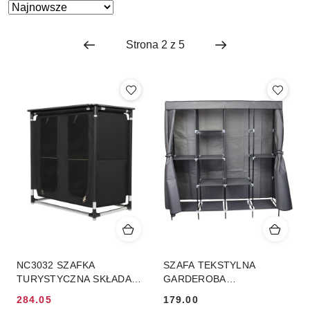
Zastosowano
Sortuj
według
sortowanie:
Najnowsze.
NC3032 SZAFKA
SZAFA TEKSTYLNA
TURYSTYCZNA SKŁADANA
GARDEROBA
Z BLATEM NILS CAMP
168x45x172CM
284.05
179.00
CIEMNOSZARA
Cena
Cena: