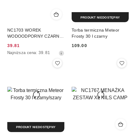
PRODUKT NIEDOSTĘPNY
NC1703 WOREK
Torba termiczna Meteor
WODOODPORNY CZARNY
Frosty 30 l czarny
30L NILS CAMP
39.81
109.00
Cena
Cena:
Najniższa
Najniższa cena:
39.81
promocyjna:
cena
z
30
dni
przed
obniżką
PRODUKT NIEDOSTĘPNY