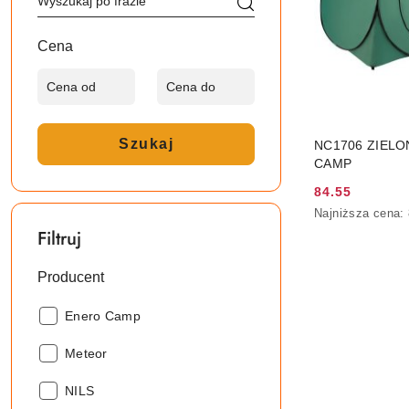
Cena
Szukaj
NC1706 ZIELO
CAMP
84.55
Cena
Najniższa
Najniższa cena:
promocyjna:
cena
Filtruj
z
30
Producent
dni
przed
obniżką
Producent:
Enero Camp
Producent:
Meteor
Producent:
NILS