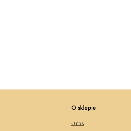
e
O sklepie
O nas