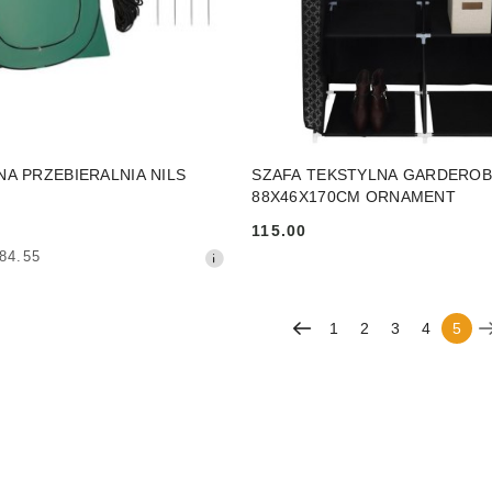
PRODUKT NIEDOSTĘP
DO KOSZYKA
NA PRZEBIERALNIA NILS
SZAFA TEKSTYLNA GARDERO
88X46X170CM ORNAMENT
115.00
Cena:
84.55
1
2
3
4
5