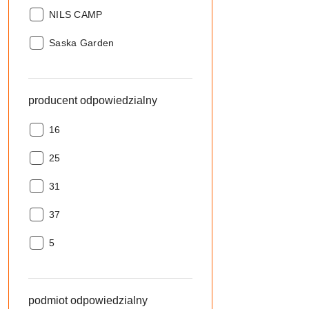
Producent:
NILS CAMP
Producent:
Saska Garden
producent odpowiedzialny
producent
16
odpowiedzialny:
producent
25
odpowiedzialny:
producent
31
odpowiedzialny:
producent
37
odpowiedzialny:
producent
5
odpowiedzialny:
podmiot odpowiedzialny