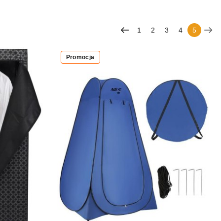
1
2
3
4
5
Promocja