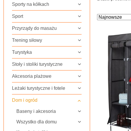
Sporty na kółkach
Sport
Zastosowano
Sortuj
według
sortowanie:
Przyrządy do masażu
Najnowsze.
Trening siłowy
Turystyka
Stoły i stoliki turystyczne
Akcesoria plażowe
Leżaki turystyczne i fotele
Dom i ogród
Baseny i akcesoria
Wszystko dla domu