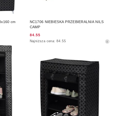
NY
DO KOSZYKA
x160 cm
NC1706 NIEBIESKA PRZEBIERALNIA NILS
CAMP
84.55
Cena
Najniższa
Najniższa cena:
84.55
promocyjna:
cena
z
30
dni
przed
obniżką