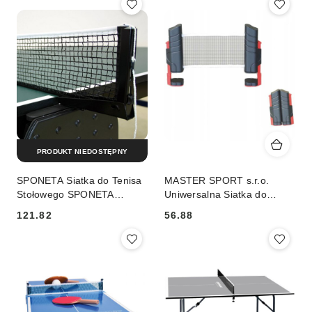
PRODUKT NIEDOSTĘPNY
SPONETA Siatka do Tenisa
MASTER SPORT s.r.o.
Stołowego SPONETA
Uniwersalna Siatka do
PERFECT II
Tenisa Stołowego
121.82
56.88
(automatyczna)
Cena:
Cena: