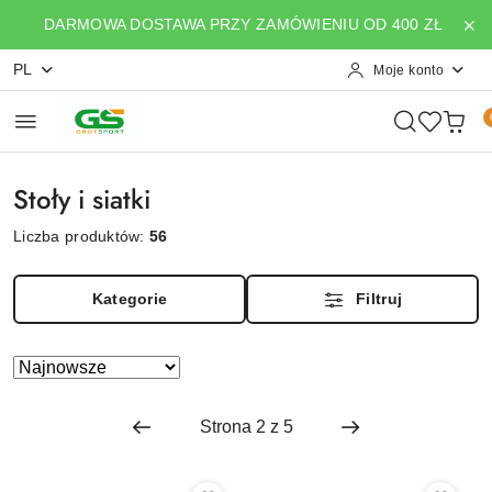
Przejdź do treści głównej
Przejdź do wyszukiwarki
Przejdź do moje konto
Przejdź do menu głównego
Przejdź do stopki
DARMOWA DOSTAWA PRZY ZAMÓWIENIU OD 400 ZŁ
PL
Moje konto
Stoły i siatki
Liczba produktów:
56
Kategorie
Filtruj
Zastosowano
Sortuj
według
sortowanie:
Najnowsze.