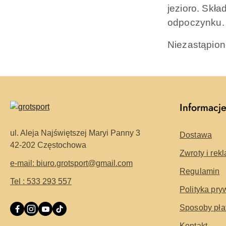
jezioro. Skła
odpoczynku. 
Niezastąpion
Informacj
ul. Aleja Najświętszej Maryi Panny 3
Dostawa
42-202 Częstochowa
Zwroty i rek
e-mail: biuro.grotsport@gmail.com
Regulamin
Tel : 533 293 557
Polityka pry
Sposoby pła
Kontakt