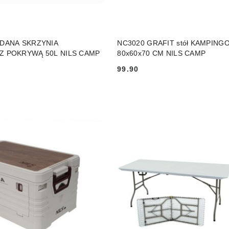
PRODUKT NIEDOSTĘP
DO KOSZYKA
ADANA SKRZYNIA
NC3020 GRAFIT stół KAMPING
Z POKRYWĄ 50L NILS CAMP
80x60x70 CM NILS CAMP
99.90
Cena: