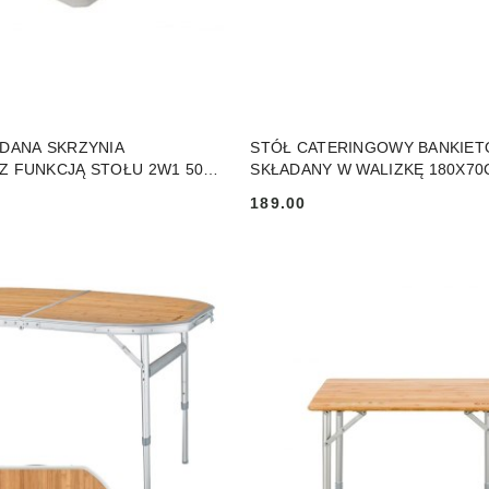
DO KOSZYKA
DO KOSZYKA
ADANA SKRZYNIA
STÓŁ CATERINGOWY BANKIE
Z FUNKCJĄ STOŁU 2W1 50L
SKŁADANY W WALIZKĘ 180X7
MAX.100KG biały
189.00
Cena: