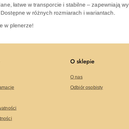
dane, łatwe w transporcie i stabilne – zapewniają 
Dostępne w różnych rozmiarach i wariantach.
e w plenerze!
e
O sklepie
O nas
lamacje
Odbiór osobisty
watności
tności