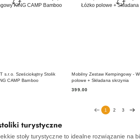
DO KOSZYKA
DO KOSZYKA
.r.o. Sześciokątny Stolik
Mobilny Zestaw Kempingowy - W
ING CAMP Bamboo
polowe + Składana skrzynia
399.00
Cena:
1
2
3
 stoliki turystyczne
lekkie stoły turystyczne to idealne rozwiązanie na