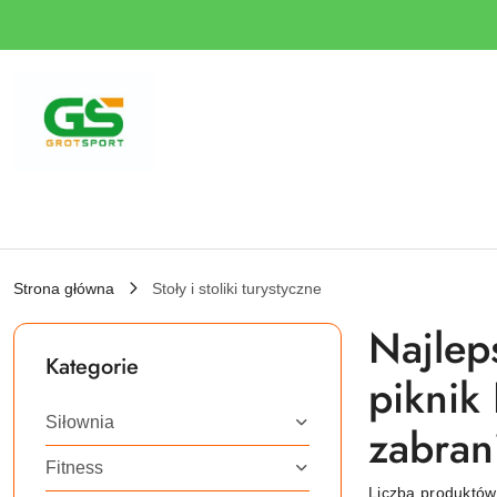
Przejdź do treści głównej
Przejdź do wyszukiwarki
Przejdź do moje konto
Przejdź do menu głównego
Przejdź do stopki
Strona główna
Stoły i stoliki turystyczne
Najleps
Kategorie
piknik
Siłownia
zabran
Fitness
Liczba produktó