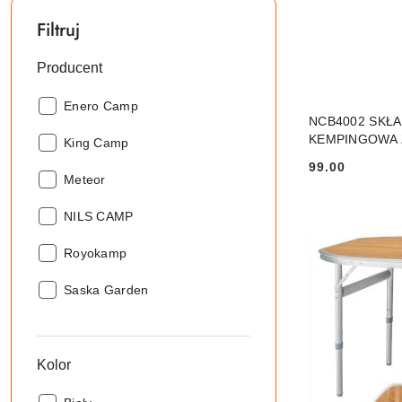
Filtruj
Producent
Producent:
Enero Camp
NCB4002 SKŁ
KEMPINGOWA 
Producent:
King Camp
NILS CAMP
99.00
Cena:
Producent:
Meteor
Producent:
NILS CAMP
Producent:
Royokamp
Producent:
Saska Garden
Kolor