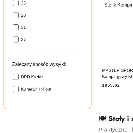
podmiot
25
odpowiedzialny:
podmiot
28
odpowiedzialny:
podmiot
31
odpowiedzialny:
podmiot
37
odpowiedzialny:
Zalecany sposób wysyłki:
MASTER SPORT s
Kempingowy K
Zalecany
DPD Kurier
sposób
1055.62
Cena:
Zalecany
wysyłki::
Kurier24 InPost
sposób
wysyłki::
🍽️
Stoły i
Praktyczne i 