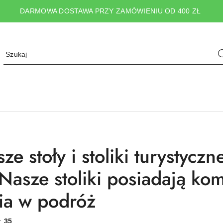
DARMOWA DOSTAWA PRZY ZAMÓWIENIU OD 400 ZŁ
ze stoły i stoliki turystycz
 Nasze stoliki posiadają k
ia w podróż
w:
35