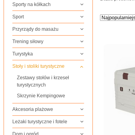
Sporty na kółkach
Sport
Zastosowano
Sortuj
według
sortowanie:
Przyrządy do masażu
Najpopularniejs
Trening siłowy
Turystyka
Stoły i stoliki turystyczne
Zestawy stołów i krzeseł
turystycznych
Skrzynie Kempingowe
Akcesoria plażowe
Leżaki turystyczne i fotele
Dom i ogród