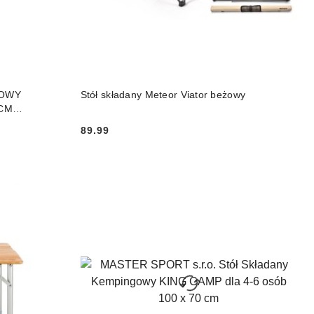
DO KOSZYKA
TOWY
Stół składany Meteor Viator beżowy
0CM
89.99
Cena: