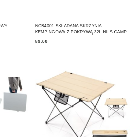
NY
DO KOSZYKA
OWY
NCB4001 SKŁADANA SKRZYNIA
KEMPINGOWA Z POKRYWĄ 32L NILS CAMP
89.00
Cena: